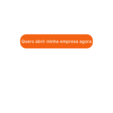
DEVs e performance fiscal. Sem 
bugs
. 
Sem 
enrolação
.
Quero abrir minha empresa agora